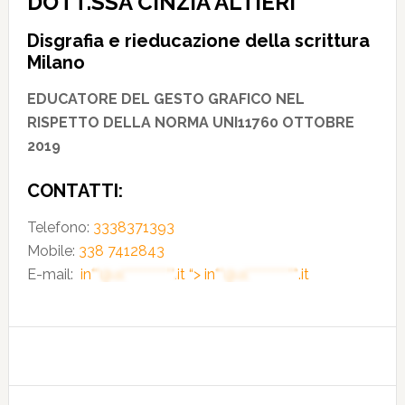
DOTT.SSA CINZIA ALTIERI
Disgrafia e rieducazione della scrittura
Milano
EDUCATORE DEL GESTO GRAFICO NEL
RISPETTO DELLA NORMA UNI11760 OTTOBRE
2019
CONTATTI:
Telefono:
3338371393
Mobile:
338 7412843
E-mail:
in**@al***********.it
“>
in**@al***********.it