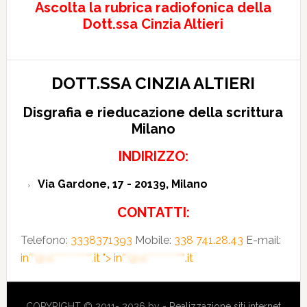
Ascolta la rubrica radiofonica della
Dott.ssa Cinzia Altieri
DOTT.SSA CINZIA ALTIERI
Disgrafia e rieducazione della scrittura
Milano
INDIRIZZO:
Via Gardone, 17 - 20139, Milano
CONTATTI:
Telefono:
3338371393
Mobile:
338 741.28.43
E-mail:
in**@al***********.it
">
in**@al***********.it
COPYRIGHT © 2011- 2026 by -
Realizzazione siti internet