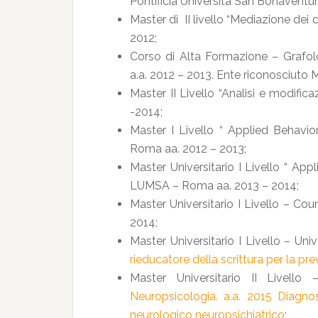
Pontificia Università San Bonaventur
Master di II livello “Mediazione dei c
2012;
Corso di Alta Formazione – Grafolo
a.a. 2012 – 2013. Ente riconosciuto 
Master II Livello “Analisi e modi
-2014;
Master I Livello “ Applied Behav
Roma aa. 2012 – 2013;
Master Universitario I Livello “ Ap
LUMSA – Roma aa. 2013 – 2014;
Master Universitario I Livello – Co
2014;
Master Universitario I Livello – Univ
rieducatore della scrittura per la pr
Master Universitario II Livel
Neuropsicologia. a.a. 2015 Diagnosi
neurologico neuropsichiatrico
;