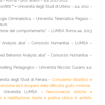
a – Roma – prof. Bravo – a.a. 2011-2012;
onflitti
” –
Università degli Studi di Urbino – a.a. 2011 –
gia Criminalistica – Università Telematica Pegaso –
MIUR;
ficazione del comportamento” – LUMSA Roma aa. 2013
ior Analysis aba” – Consorzio Humanitas – LUMSA –
plied Behavior Analysis aba” – Consorzio Humanitas –
unselling Pedagogico – Università Niccolò Cusano a.a.
ersità degli Studi di Ferrara –
Consulente didattico e
evenzione ed il recupero delle difficoltà grafo-motorie
;
lo – Università LUMSA –
Neuroscienze cliniche e
 e riabilitazione: teoria e pratica clinica in ambito