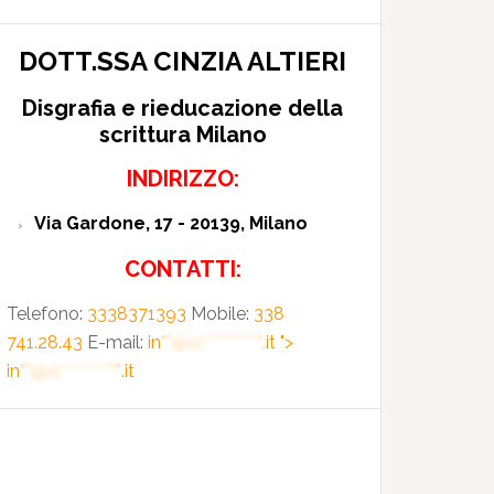
DOTT.SSA CINZIA ALTIERI
Disgrafia e rieducazione della
scrittura Milano
INDIRIZZO:
Via Gardone, 17 - 20139, Milano
CONTATTI:
Telefono:
3338371393
Mobile:
338
741.28.43
E-mail:
in**@al***********.it
">
in**@al***********.it