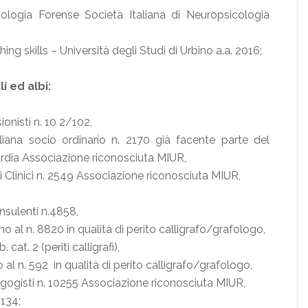
logia Forense Società Italiana di Neuropsicologia
ng skills – Università degli Studi di Urbino a.a. 2016;
i ed albi:
onisti n. 10 2/102,
iana socio ordinario n. 2170 già facente parte del
ardia Associazione riconosciuta MIUR,
Clinici n. 2549 Associazione riconosciuta MIUR,
nsulenti n.4858,
 al n. 8820 in qualità di perito calligrafo/grafologo,
at. 2 (periti calligrafi),
o al n. 592 in qualità di perito calligrafo/grafologo,
gisti n. 10255 Associazione riconosciuta MIUR,
2134;