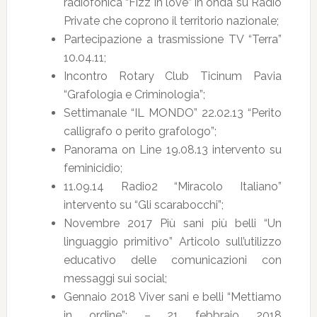
radiofonica “Fizz in love” in onda su Radio
Private che coprono il territorio nazionale;
Partecipazione a trasmissione TV “Terra”
10.04.11;
Incontro Rotary Club Ticinum Pavia
“Grafologia e Criminologia”;
Settimanale “IL MONDO” 22.02.13 “Perito
calligrafo o perito grafologo”;
Panorama on Line 19.08.13 intervento su
feminicidio;
11.09.14 Radio2 “Miracolo Italiano”
intervento su “Gli scarabocchi”;
Novembre 2017 Più sani più belli “Un
linguaggio primitivo” Articolo sull’utilizzo
educativo delle comunicazioni con
messaggi sui social;
Gennaio 2018 Viver sani e belli “Mettiamo
in ordine”; – 21 febbraio 2018