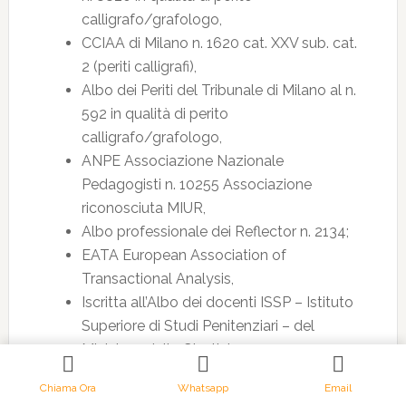
calligrafo/grafologo,
CCIAA di Milano n. 1620 cat. XXV sub. cat.
2 (periti calligrafi),
Albo dei Periti del Tribunale di Milano al n.
592 in qualità di perito
calligrafo/grafologo,
ANPE Associazione Nazionale
Pedagogisti n. 10255 Associazione
riconosciuta MIUR,
Albo professionale dei Reflector n. 2134;
EATA European Association of
Transactional Analysis,
Iscritta all’Albo dei docenti ISSP – Istituto
Superiore di Studi Penitenziari – del
Ministero della Giustizia;
Iscritta Associazione Nazionale Italiana
Chiama Ora
Whatsapp
Email
Grafologi Forensi ed Esperti Documentali.